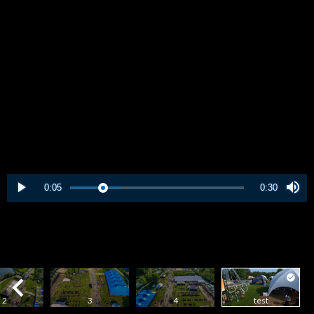
0:05
0:30
2
3
4
test