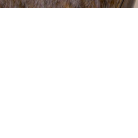
Chambre à coucher
1
Badkamer
Salle de bain
Keuken
Cuisine
Inkomhal
Hall d'entrée
Terras
Terasse
Slaapkamer 1
Chambre à coucher 1