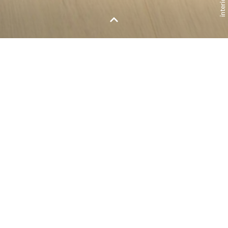
Chambre à coucher
4
Rail de cadre
Cadre - Canvas
Rideau coulissant (sans rail)
Rail simple
Lampe de chevet Control gris
Table de nuit Como Hocker, Merlot gris clair
Sommier 90, Merlot gris clair (matelas compris)
Gade Robe Quadra 136 (210H) mirroir inclus