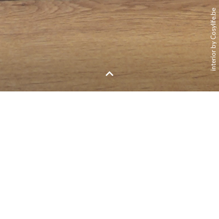
interior by Cosylife.be
Keuken
Slaapkamer 2
Chambre à coucher 2
Inkomhal
All panoramas
Hall d'entrée
Badkamer
Salle de bain