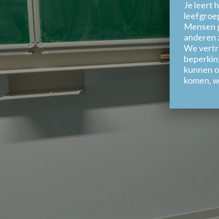
Je leert 
Onthaal en gang
leefgroe
Plastische opvoeding
Mensen g
Skillslab
anderen 
Speelplaats eerste graad
We vertr
beperking
Sportzaal Fyzix
kunnen on
komen, wa