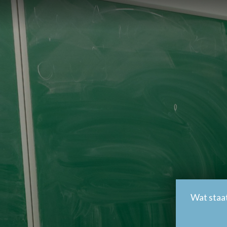
Opvoeding en begeleiding
Hou je van mensen, mét en zonder beperking?
Stages?
Wat staat op het programma?
Na de opleiding: aan het werk of niet?
Stage in Nederland?
Persoonsbegeleider
Apotheekassistent Labo
Campus Nightingale klaslokaal
Campus Nightingale vooraanzicht
Eerste graad
Persoonsbegeleider
Opvoeding en begeleiding
Wat staa
Klaslokaal
Muzieklokaal