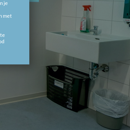
n je
en met
 te
od