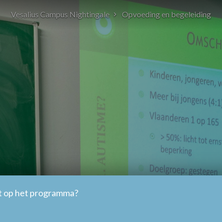
Vesalius Campus Nightingale
Opvoeding en begeleiding
t op het programma?